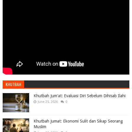
KHUTBAH
Khutbah Jum'at: Evaluasi Diri Sebelum Dihisab Ilahi
June 25, 2026
0
Khutbah Jumat: Ekonomi Sulit dan Sikap Seorang
Muslim