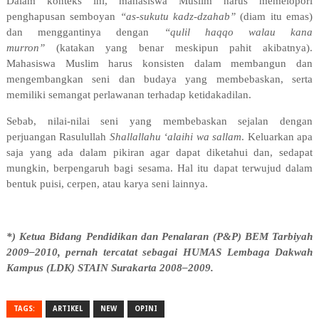
Dalam konteks ini, mahasiswa Muslim harus memelopori
penghapusan semboyan
“as-sukutu kadz-dzahab”
(diam itu emas)
dan menggantinya dengan
“qulil haqqo walau kana
murron”
(katakan yang benar meskipun pahit akibatnya).
Mahasiswa Muslim harus konsisten dalam membangun dan
mengembangkan seni dan budaya yang membebaskan, serta
memiliki semangat perlawanan terhadap ketidakadilan.
Sebab, nilai-nilai seni yang membebaskan sejalan dengan
perjuangan Rasulullah
Shallallahu ‘alaihi wa sallam
. Keluarkan apa
saja yang ada dalam pikiran agar dapat diketahui dan, sedapat
mungkin, berpengaruh bagi sesama. Hal itu dapat terwujud dalam
bentuk puisi, cerpen, atau karya seni lainnya.
*) Ketua Bidang Pendidikan dan Penalaran (P&P) BEM Tarbiyah
2009–2010, pernah tercatat sebagai HUMAS Lembaga Dakwah
Kampus (LDK) STAIN Surakarta 2008–2009.
TAGS:
ARTIKEL
NEW
OPINI