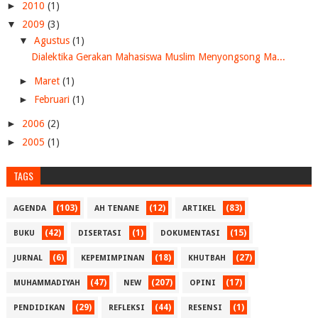
►
2010
(1)
▼
2009
(3)
▼
Agustus
(1)
Dialektika Gerakan Mahasiswa Muslim Menyongsong Ma...
►
Maret
(1)
►
Februari
(1)
►
2006
(2)
►
2005
(1)
TAGS
(103)
(12)
(83)
AGENDA
AH TENANE
ARTIKEL
(42)
(1)
(15)
BUKU
DISERTASI
DOKUMENTASI
(6)
(18)
(27)
JURNAL
KEPEMIMPINAN
KHUTBAH
(47)
(207)
(17)
MUHAMMADIYAH
NEW
OPINI
(29)
(44)
(1)
PENDIDIKAN
REFLEKSI
RESENSI