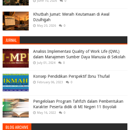
June 10, 2026
0
Khutbah Jumat: Meraih Keutamaan di Awal
Dzulhijjah
May 20, 2026
0
JURNAL
Analisis Implementasi Quality of Work Life (QWL)
dalam Manajemen Sumber Daya Manusia di Sekolah
July 01, 2024
0
Konsep Pendidikan Perspektif Ibnu Thufail
February 06, 2023
0
Pengelolaan Program Tahfizh dalam Pembentukan
Karakter Peserta didik di MI Negeri 11 Boyolali
May 16, 2022
0
BLOG ARCHIVE