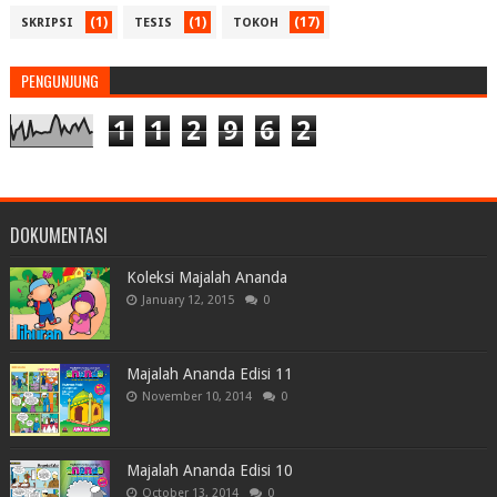
(1)
(1)
(17)
SKRIPSI
TESIS
TOKOH
PENGUNJUNG
1
1
2
9
6
2
DOKUMENTASI
Koleksi Majalah Ananda
January 12, 2015
0
Majalah Ananda Edisi 11
November 10, 2014
0
Majalah Ananda Edisi 10
October 13, 2014
0