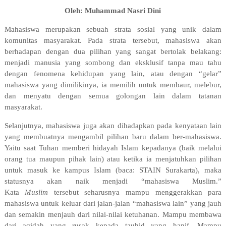
Oleh: Muhammad Nasri Dini
Mahasiswa merupakan sebuah strata sosial yang unik dalam
komunitas masyarakat. Pada strata tersebut, mahasiswa akan
berhadapan dengan dua pilihan yang sangat bertolak belakang:
menjadi manusia yang sombong dan eksklusif tanpa mau tahu
dengan fenomena kehidupan yang lain, atau dengan “gelar”
mahasiswa yang dimilikinya, ia memilih untuk membaur, melebur,
dan menyatu dengan semua golongan lain dalam tatanan
masyarakat.
Selanjutnya, mahasiswa juga akan dihadapkan pada kenyataan lain
yang membuatnya mengambil pilihan baru dalam ber-mahasiswa.
Yaitu saat Tuhan memberi hidayah Islam kepadanya (baik melalui
orang tua maupun pihak lain) atau ketika ia menjatuhkan pilihan
untuk masuk ke kampus Islam (baca: STAIN Surakarta), maka
statusnya akan naik menjadi “mahasiswa Muslim.”
Kata
Muslim
tersebut seharusnya mampu menggerakkan para
mahasiswa untuk keluar dari jalan-jalan “mahasiswa lain” yang jauh
dan semakin menjauh dari nilai-nilai ketuhanan. Mampu membawa
dari aqidah yang rusak kepada tauhid yang hanif. Mampu