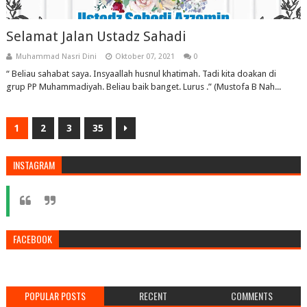
Selamat Jalan Ustadz Sahadi
Muhammad Nasri Dini
Oktober 07, 2021
0
“ Beliau sahabat saya. Insyaallah husnul khatimah. Tadi kita doakan di
grup PP Muhammadiyah. Beliau baik banget. Lurus .” (Mustofa B Nah...
1
2
3
35
INSTAGRAM
FACEBOOK
POPULAR POSTS
RECENT
COMMENTS