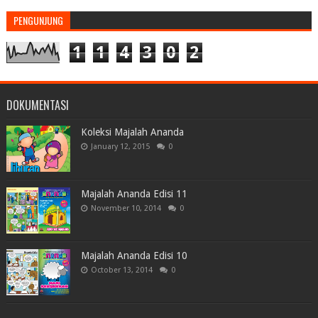
PENGUNJUNG
1
1
4
3
0
2
DOKUMENTASI
Koleksi Majalah Ananda
January 12, 2015
0
Majalah Ananda Edisi 11
November 10, 2014
0
Majalah Ananda Edisi 10
October 13, 2014
0