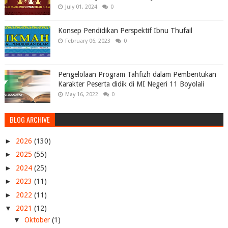
July 01, 2024
0
Konsep Pendidikan Perspektif Ibnu Thufail
February 06, 2023
0
Pengelolaan Program Tahfizh dalam Pembentukan
Karakter Peserta didik di MI Negeri 11 Boyolali
May 16, 2022
0
BLOG ARCHIVE
►
2026
(130)
►
2025
(55)
►
2024
(25)
►
2023
(11)
►
2022
(11)
▼
2021
(12)
▼
Oktober
(1)