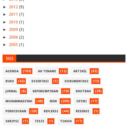
►
2012
(9)
►
2011
(7)
►
2010
(1)
►
2009
(3)
►
2006
(2)
►
2005
(1)
TAGS
(103)
(12)
(83)
AGENDA
AH TENANE
ARTIKEL
(42)
(1)
(15)
BUKU
DISERTASI
DOKUMENTASI
(6)
(19)
(28)
JURNAL
KEPEMIMPINAN
KHUTBAH
(48)
(209)
(17)
MUHAMMADIYAH
NEW
OPINI
(29)
(44)
(1)
PENDIDIKAN
REFLEKSI
RESENSI
(1)
(1)
(17)
SKRIPSI
TESIS
TOKOH