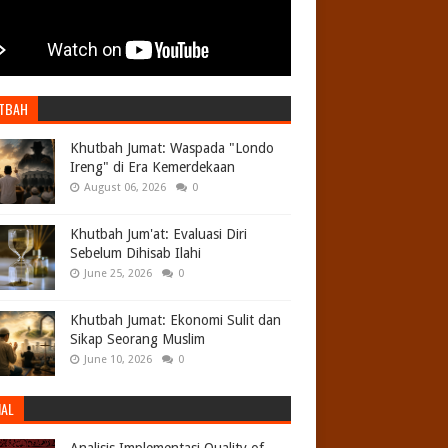
TBAH
Khutbah Jumat: Waspada "Londo
Ireng" di Era Kemerdekaan
August 06, 2026
0
Khutbah Jum'at: Evaluasi Diri
Sebelum Dihisab Ilahi
June 25, 2026
0
Khutbah Jumat: Ekonomi Sulit dan
Sikap Seorang Muslim
June 10, 2026
0
NAL