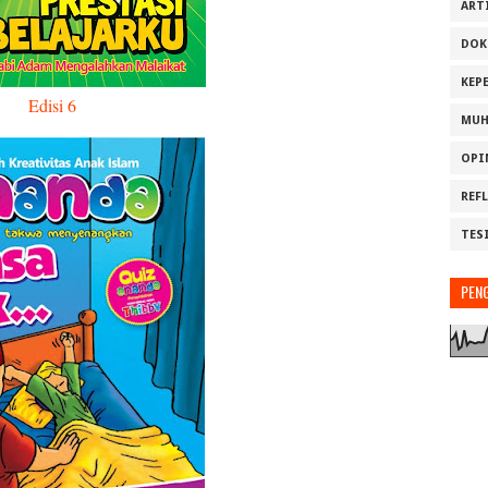
ART
DOK
KEP
Edisi 6
MUH
OPI
REF
TES
PEN