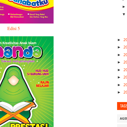
Edisi 5
►
2
►
2
►
2
►
2
►
2
►
2
►
2
►
2
TAG
AGE