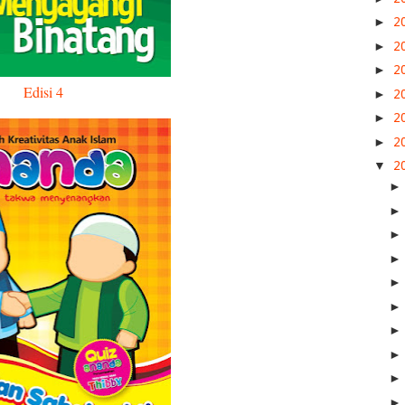
►
2
►
2
►
2
Edisi 4
►
2
►
2
►
2
▼
2