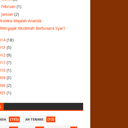
►
Februari
(1)
▼
Januari
(2)
Koleksi Majalah Ananda
Mengajak Muslimah Berbusana Syar’i
014
(18)
013
(5)
012
(9)
011
(7)
010
(1)
009
(3)
006
(2)
005
(1)
S
(103)
(12)
NDA
AH TENANE