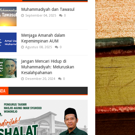
Muhammadiyah dan Tawasul
September 04, 2025
0
Menjaga Amanah dalam
Kepemimpinan AUM
Agustus 08, 2025
0
Jangan Mencari Hidup di
Muhammadiyah: Meluruskan
Kesalahpahaman
Desember 20, 2024
0
NDA