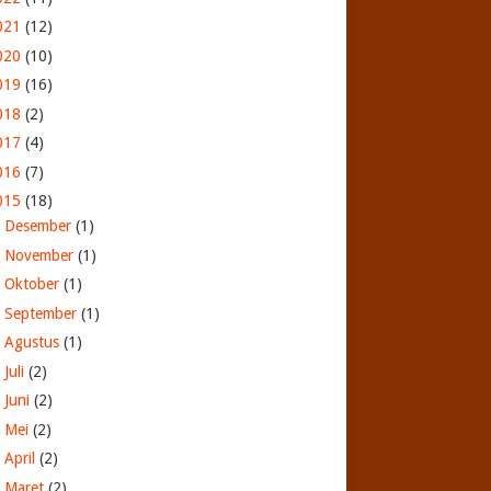
021
(12)
020
(10)
019
(16)
018
(2)
017
(4)
016
(7)
015
(18)
►
Desember
(1)
►
November
(1)
►
Oktober
(1)
►
September
(1)
►
Agustus
(1)
►
Juli
(2)
►
Juni
(2)
►
Mei
(2)
►
April
(2)
►
Maret
(2)