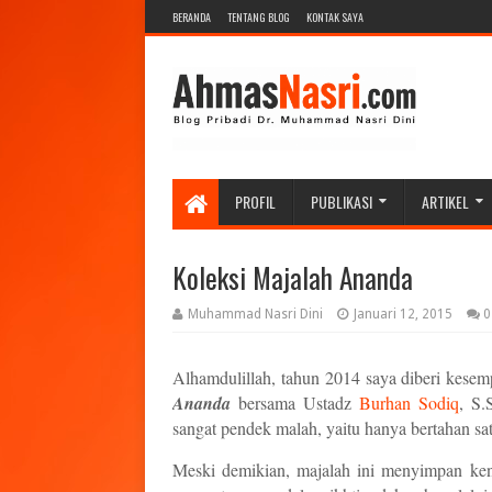
BERANDA
TENTANG BLOG
KONTAK SAYA
PROFIL
PUBLIKASI
ARTIKEL
Koleksi Majalah Ananda
Muhammad Nasri Dini
Januari 12, 2015
0
Alhamdulillah, tahun 2014 saya diberi kesem
Ananda
bersama Ustadz
Burhan Sodiq
, S.
sangat pendek malah, yaitu hanya bertahan sat
Meski demikian, majalah ini menyimpan ken