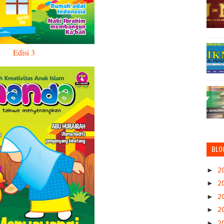
Edisi 3
BLO
►
2
►
2
►
2
►
2
►
2