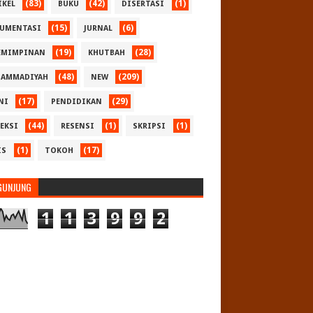
(83)
(42)
(1)
IKEL
BUKU
DISERTASI
(15)
(6)
UMENTASI
JURNAL
(19)
(28)
EMIMPINAN
KHUTBAH
(48)
(209)
AMMADIYAH
NEW
(17)
(29)
NI
PENDIDIKAN
(44)
(1)
(1)
LEKSI
RESENSI
SKRIPSI
(1)
(17)
IS
TOKOH
GUNJUNG
1
1
3
9
9
2