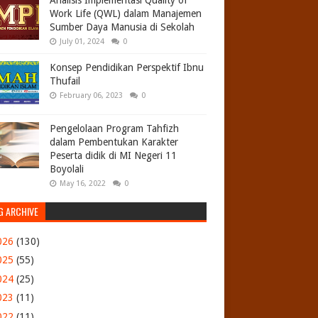
Analisis Implementasi Quality of
Work Life (QWL) dalam Manajemen
Sumber Daya Manusia di Sekolah
July 01, 2024
0
Konsep Pendidikan Perspektif Ibnu
Thufail
February 06, 2023
0
Pengelolaan Program Tahfizh
dalam Pembentukan Karakter
Peserta didik di MI Negeri 11
Boyolali
May 16, 2022
0
G ARCHIVE
026
(130)
025
(55)
024
(25)
023
(11)
022
(11)