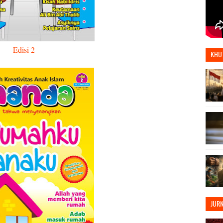
Edisi 2
KHU
JUR