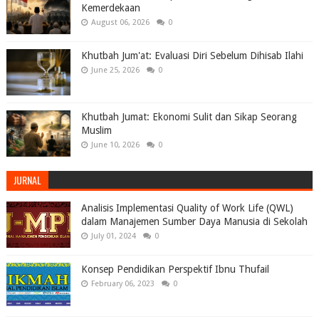
Kemerdekaan
August 06, 2026
0
Khutbah Jum'at: Evaluasi Diri Sebelum Dihisab Ilahi
June 25, 2026
0
Khutbah Jumat: Ekonomi Sulit dan Sikap Seorang
Muslim
June 10, 2026
0
JURNAL
Analisis Implementasi Quality of Work Life (QWL)
dalam Manajemen Sumber Daya Manusia di Sekolah
July 01, 2024
0
Konsep Pendidikan Perspektif Ibnu Thufail
February 06, 2023
0