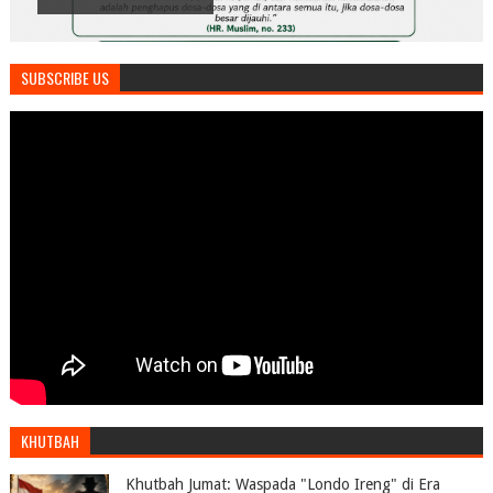
SUBSCRIBE US
KHUTBAH
Khutbah Jumat: Waspada "Londo Ireng" di Era