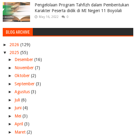
Pengelolaan Program Tahfizh dalam Pembentukan
Karakter Peserta didik di MI Negeri 11 Boyolali
May 16, 2022
0
BLOG ARCHIVE
►
2026
(129)
▼
2025
(55)
►
Desember
(16)
►
November
(7)
►
Oktober
(2)
►
September
(3)
►
Agustus
(3)
►
Juli
(6)
►
Juni
(4)
►
Mei
(3)
►
April
(3)
►
Maret
(2)