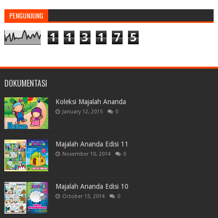
PENGUNJUNG
1
1
3
1
7
5
DOKUMENTASI
Koleksi Majalah Ananda
January 12, 2015
0
Majalah Ananda Edisi 11
November 10, 2014
0
Majalah Ananda Edisi 10
October 13, 2014
0