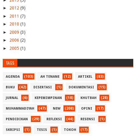
►
2012
(9)
►
2011
(7)
►
2010
(1)
►
2009
(3)
►
2006
(2)
►
2005
(1)
TAGS
(103)
(12)
(83)
AGENDA
AH TENANE
ARTIKEL
(42)
(1)
(15)
BUKU
DISERTASI
DOKUMENTASI
(6)
(18)
(28)
JURNAL
KEPEMIMPINAN
KHUTBAH
(47)
(208)
(17)
MUHAMMADIYAH
NEW
OPINI
(29)
(44)
(1)
PENDIDIKAN
REFLEKSI
RESENSI
(1)
(1)
(17)
SKRIPSI
TESIS
TOKOH