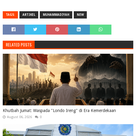
TAGS:
ARTIKEL
MUHAMMADIYAH
NEW
RELATED POSTS
Khutbah Jumat: Waspada "Londo Ireng" di Era Kemerdekaan
August 06, 2026
0