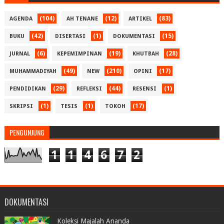
(104)
(12)
(83)
AGENDA
AH TENANE
ARTIKEL
(42)
(1)
(15)
BUKU
DISERTASI
DOKUMENTASI
(6)
(19)
(28)
JURNAL
KEPEMIMPINAN
KHUTBAH
(49)
(210)
(17)
MUHAMMADIYAH
NEW
OPINI
(29)
(44)
(1)
PENDIDIKAN
REFLEKSI
RESENSI
(1)
(1)
(17)
SKRIPSI
TESIS
TOKOH
PENGUNJUNG
1
1
4
6
7
2
DOKUMENTASI
Koleksi Majalah Ananda