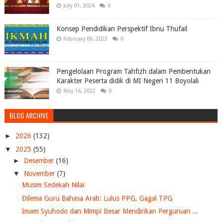
July 01, 2024
0
Konsep Pendidikan Perspektif Ibnu Thufail
February 06, 2023
0
Pengelolaan Program Tahfizh dalam Pembentukan
Karakter Peserta didik di MI Negeri 11 Boyolali
May 16, 2022
0
BLOG ARCHIVE
►
2026
(132)
▼
2025
(55)
►
Desember
(16)
▼
November
(7)
Musim Sedekah Nilai
Dilema Guru Bahasa Arab: Lulus PPG, Gagal TPG
Imam Syuhodo dan Mimpi Besar Mendirikan Perguruan ...