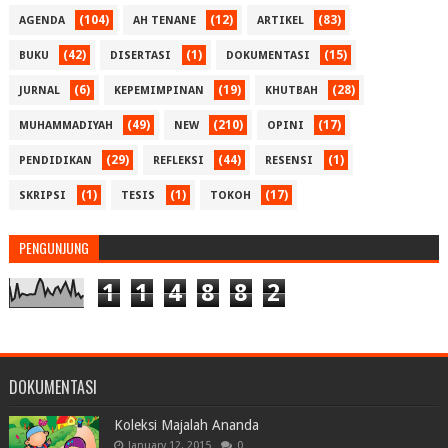
(104)
(12)
(83)
AGENDA
AH TENANE
ARTIKEL
(42)
(1)
(15)
BUKU
DISERTASI
DOKUMENTASI
(6)
(19)
(28)
JURNAL
KEPEMIMPINAN
KHUTBAH
(49)
(210)
(17)
MUHAMMADIYAH
NEW
OPINI
(29)
(44)
(1)
PENDIDIKAN
REFLEKSI
RESENSI
(1)
(1)
(17)
SKRIPSI
TESIS
TOKOH
PENGUNJUNG
1
1
4
8
8
2
DOKUMENTASI
Koleksi Majalah Ananda
January 12, 2015
0