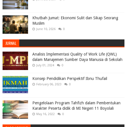
Khutbah Jumat: Ekonomi Sulit dan Sikap Seorang
Muslim
June 10, 2026
0
JURNAL
Analisis Implementasi Quality of Work Life (QWL)
dalam Manajemen Sumber Daya Manusia di Sekolah
July 01, 2024
0
Konsep Pendidikan Perspektif Ibnu Thufail
February 06, 2023
0
Pengelolaan Program Tahfizh dalam Pembentukan
Karakter Peserta didik di MI Negeri 11 Boyolali
May 16, 2022
0