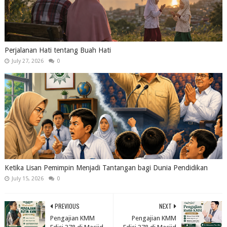
Perjalanan Hati tentang Buah Hati
July 27, 2026
0
Ketika Lisan Pemimpin Menjadi Tantangan bagi Dunia Pendidikan
July 15, 2026
0
PREVIOUS
NEXT
Pengajian KMM
Pengajian KMM