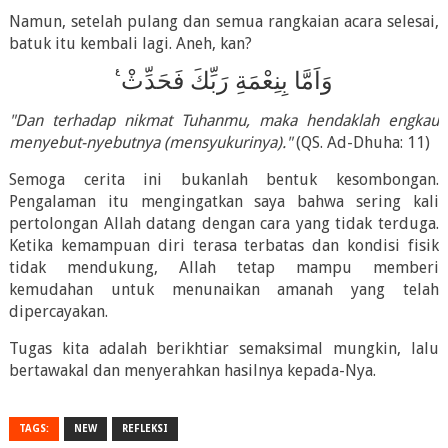
Namun, setelah pulang dan semua rangkaian acara selesai,
batuk itu kembali lagi. Aneh, kan?
وَاَمَّا بِنِعْمَةِ رَبِّكَ فَحَدِّثْ ࣖ
"Dan terhadap nikmat Tuhanmu, maka hendaklah engkau
menyebut-nyebutnya (mensyukurinya)."
(QS. Ad-Dhuha: 11)
Semoga cerita ini bukanlah bentuk kesombongan.
Pengalaman itu mengingatkan saya bahwa sering kali
pertolongan Allah datang dengan cara yang tidak terduga.
Ketika kemampuan diri terasa terbatas dan kondisi fisik
tidak mendukung, Allah tetap mampu memberi
kemudahan untuk menunaikan amanah yang telah
dipercayakan.
Tugas kita adalah berikhtiar semaksimal mungkin, lalu
bertawakal dan menyerahkan hasilnya kepada-Nya.
TAGS:
NEW
REFLEKSI