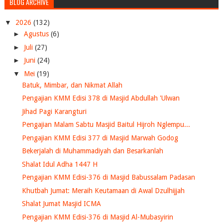
BLOG ARCHIVE
▼
2026
(132)
►
Agustus
(6)
►
Juli
(27)
►
Juni
(24)
▼
Mei
(19)
Batuk, Mimbar, dan Nikmat Allah
Pengajian KMM Edisi 378 di Masjid Abdullah 'Ulwan
Jihad Pagi Karangturi
Pengajian Malam Sabtu Masjid Baitul Hijroh Nglempu...
Pengajian KMM Edisi 377 di Masjid Marwah Godog
Bekerjalah di Muhammadiyah dan Besarkanlah
Shalat Idul Adha 1447 H
Pengajian KMM Edisi-376 di Masjid Babussalam Padasan
Khutbah Jumat: Meraih Keutamaan di Awal Dzulhijjah
Shalat Jumat Masjid ICMA
Pengajian KMM Edisi-376 di Masjid Al-Mubasyirin