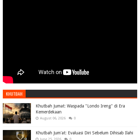
KHUTBAH
Khutbah Jumat: Waspada "Londo Ireng" di Era
Kemerdekaan
August 06, 2026
0
Khutbah Jum'at: Evaluasi Diri Sebelum Dihisab Ilahi
June 25, 2026
0