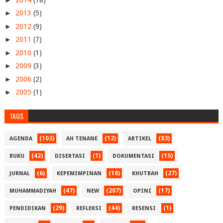
►
2013
(5)
►
2012
(9)
►
2011
(7)
►
2010
(1)
►
2009
(3)
►
2006
(2)
►
2005
(1)
TAGS
(103)
(12)
(83)
AGENDA
AH TENANE
ARTIKEL
(42)
(1)
(15)
BUKU
DISERTASI
DOKUMENTASI
(6)
(18)
(27)
JURNAL
KEPEMIMPINAN
KHUTBAH
(47)
(207)
(17)
MUHAMMADIYAH
NEW
OPINI
(29)
(44)
(1)
PENDIDIKAN
REFLEKSI
RESENSI