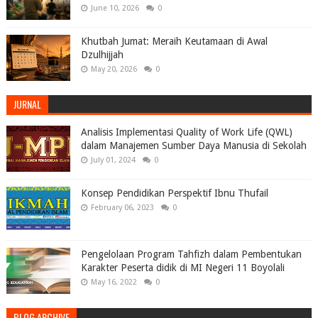
June 10, 2026
0
Khutbah Jumat: Meraih Keutamaan di Awal
Dzulhijjah
May 20, 2026
0
JURNAL
Analisis Implementasi Quality of Work Life (QWL)
dalam Manajemen Sumber Daya Manusia di Sekolah
July 01, 2024
0
Konsep Pendidikan Perspektif Ibnu Thufail
February 06, 2023
0
Pengelolaan Program Tahfizh dalam Pembentukan
Karakter Peserta didik di MI Negeri 11 Boyolali
May 16, 2022
0
BLOG ARCHIVE