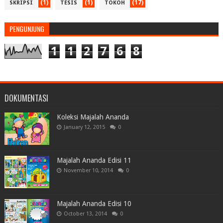
(1)
(1)
(17)
SKRIPSI
TESIS
TOKOH
PENGUNJUNG
1
1
2
7
6
8
DOKUMENTASI
Koleksi Majalah Ananda
January 12, 2015
0
Majalah Ananda Edisi 11
November 10, 2014
0
Majalah Ananda Edisi 10
October 13, 2014
0