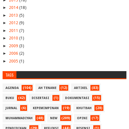
►
2014
(18)
►
2013
(5)
►
2012
(9)
►
2011
(7)
►
2010
(1)
►
2009
(3)
►
2006
(2)
►
2005
(1)
TAGS
(104)
(12)
(83)
AGENDA
AH TENANE
ARTIKEL
(42)
(1)
(15)
BUKU
DISERTASI
DOKUMENTASI
(6)
(19)
(28)
JURNAL
KEPEMIMPINAN
KHUTBAH
(48)
(209)
(17)
MUHAMMADIYAH
NEW
OPINI
(29)
(44)
(1)
PENDIDIKAN
REFLEKSI
RESENSI