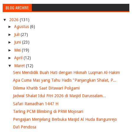
BLOG ARCHIVE
▼
2026
(131)
►
Agustus
(6)
►
Juli
(27)
►
Juni
(23)
►
Mei
(19)
►
April
(12)
▼
Maret
(12)
Seni Mendidik Buah Hati dengan Hikmah Luqman Al-Hakim
Apa Cuma Mas yang Tahu Hadis "Panjangkan Shalat, P...
Dilema Khatib Saat Ditawari Poligami
Jadwal Shalat Idul Fitri 2026 di Masjid Darussalam...
Safari Ramadhan 1447 H
Tarling PCM Blimbing di PRM Mojosari
Pengajian Menjelang Berbuka Masjid Al Huda Bangunrejo
Da’i Pendosa