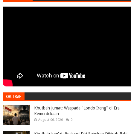
KHUTBAH
Khutbah Jumat: Waspada "Londo Ireng" di Era
Kemerdekaan
August 06, 2026
0
Khutbah Jum'at: Evaluasi Diri Sebelum Dihisab Ilahi