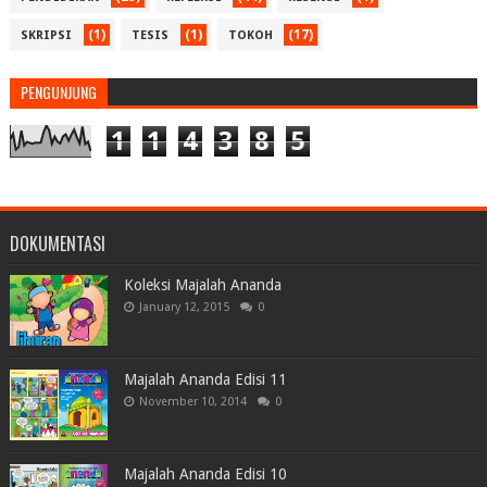
(1)
(1)
(17)
SKRIPSI
TESIS
TOKOH
PENGUNJUNG
1
1
4
3
8
5
DOKUMENTASI
Koleksi Majalah Ananda
January 12, 2015
0
Majalah Ananda Edisi 11
November 10, 2014
0
Majalah Ananda Edisi 10