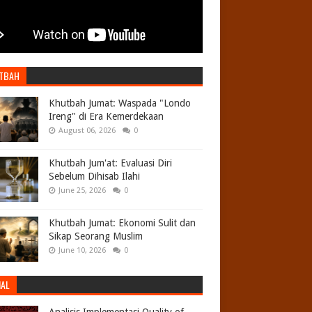
TBAH
Khutbah Jumat: Waspada "Londo
Ireng" di Era Kemerdekaan
August 06, 2026
0
Khutbah Jum'at: Evaluasi Diri
Sebelum Dihisab Ilahi
June 25, 2026
0
Khutbah Jumat: Ekonomi Sulit dan
Sikap Seorang Muslim
June 10, 2026
0
NAL