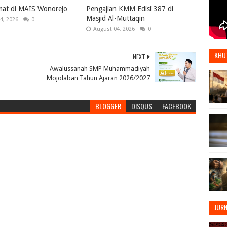
mat di MAIS Wonorejo
Pengajian KMM Edisi 387 di
Masjid Al-Muttaqin
4, 2026
0
August 04, 2026
0
KHU
NEXT
Awalussanah SMP Muhammadiyah
Mojolaban Tahun Ajaran 2026/2027
BLOGGER
DISQUS
FACEBOOK
JUR