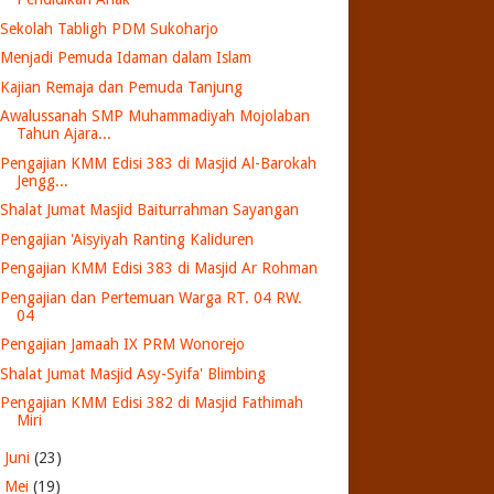
Sekolah Tabligh PDM Sukoharjo
Menjadi Pemuda Idaman dalam Islam
Kajian Remaja dan Pemuda Tanjung
Awalussanah SMP Muhammadiyah Mojolaban
Tahun Ajara...
Pengajian KMM Edisi 383 di Masjid Al-Barokah
Jengg...
Shalat Jumat Masjid Baiturrahman Sayangan
Pengajian 'Aisyiyah Ranting Kaliduren
Pengajian KMM Edisi 383 di Masjid Ar Rohman
Pengajian dan Pertemuan Warga RT. 04 RW.
04
Pengajian Jamaah IX PRM Wonorejo
Shalat Jumat Masjid Asy-Syifa' Blimbing
Pengajian KMM Edisi 382 di Masjid Fathimah
Miri
►
Juni
(23)
►
Mei
(19)