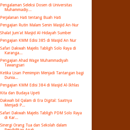
Pengalaman Seleksi Dosen di Universitas
Muhammadiy...
Perjalanan Hati tentang Buah Hati
Pengajian Rutin Malam Senin Masjid An-Nur
Shalat Jum'at Masjid Al-Hidayah Sumber
Pengajian KMM Edisi 385 di Masjid An Nur
Safari Dakwah Majelis Tabligh Solo Raya di
Karanga...
Pengajian Ahad Wage Muhammadiyah
Tawangsari
Ketika Lisan Pemimpin Menjadi Tantangan bagi
Dunia...
Pengajian KMM Edisi 384 di Masjid Al-Ikhlas
Kita dan Budaya Upeti
Dakwah bil Qalam di Era Digital: Saatnya
Menjadi P...
Safari Dakwah Majelis Tabligh PDM Solo Raya
di Kar...
Sinergi Orang Tua dan Sekolah dalam
Pendidikan Anak