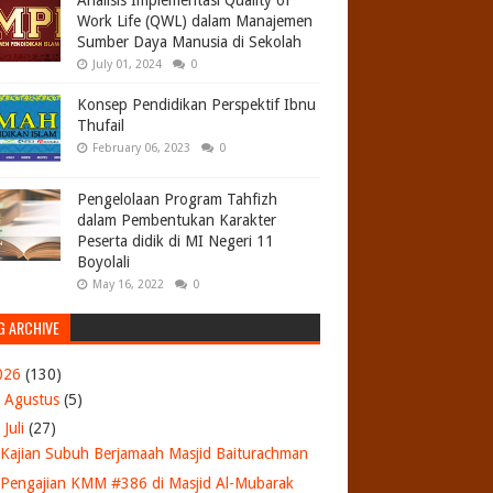
Analisis Implementasi Quality of
Work Life (QWL) dalam Manajemen
Sumber Daya Manusia di Sekolah
July 01, 2024
0
Konsep Pendidikan Perspektif Ibnu
Thufail
February 06, 2023
0
Pengelolaan Program Tahfizh
dalam Pembentukan Karakter
Peserta didik di MI Negeri 11
Boyolali
May 16, 2022
0
G ARCHIVE
026
(130)
►
Agustus
(5)
▼
Juli
(27)
Kajian Subuh Berjamaah Masjid Baiturachman
Pengajian KMM #386 di Masjid Al-Mubarak