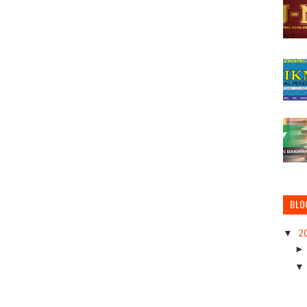
BLO
▼
2