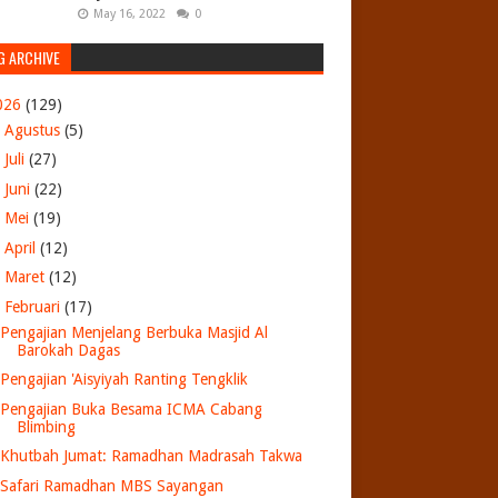
May 16, 2022
0
G ARCHIVE
026
(129)
►
Agustus
(5)
►
Juli
(27)
►
Juni
(22)
►
Mei
(19)
►
April
(12)
►
Maret
(12)
▼
Februari
(17)
Pengajian Menjelang Berbuka Masjid Al
Barokah Dagas
Pengajian 'Aisyiyah Ranting Tengklik
Pengajian Buka Besama ICMA Cabang
Blimbing
Khutbah Jumat: Ramadhan Madrasah Takwa
Safari Ramadhan MBS Sayangan