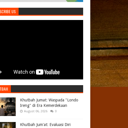
SCRIBE US
TBAH
Khutbah Jumat: Waspada "Londo
Ireng" di Era Kemerdekaan
August 06, 2026
0
Khutbah Jum'at: Evaluasi Diri