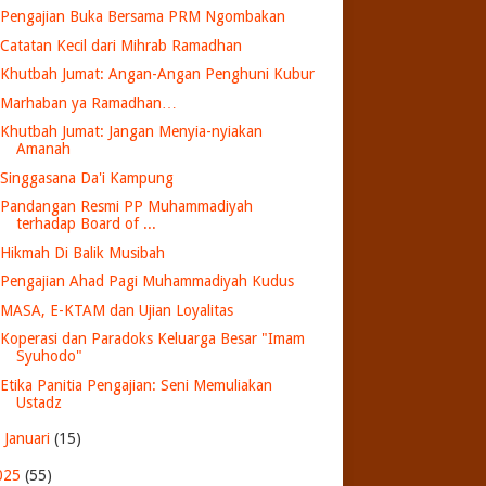
Pengajian Buka Bersama PRM Ngombakan
Catatan Kecil dari Mihrab Ramadhan
Khutbah Jumat: Angan-Angan Penghuni Kubur
Marhaban ya Ramadhan…
Khutbah Jumat: Jangan Menyia-nyiakan
Amanah
Singgasana Da'i Kampung
Pandangan Resmi PP Muhammadiyah
terhadap Board of ...
Hikmah Di Balik Musibah
Pengajian Ahad Pagi Muhammadiyah Kudus
MASA, E-KTAM dan Ujian Loyalitas
Koperasi dan Paradoks Keluarga Besar "Imam
Syuhodo"
Etika Panitia Pengajian: Seni Memuliakan
Ustadz
►
Januari
(15)
025
(55)