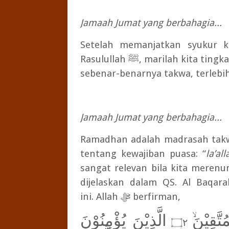
Jamaah Jumat yang berbahagia...
Setelah memanjatkan syukur k
Rasulullah
ﷺ
, marilah kita ting
sebenar-benarnya takwa, terlebih
Jamaah Jumat yang berbahagia...
Ramadhan adalah madrasah takw
tentang kewajiban puasa: “
la’al
sangat relevan bila kita merenu
dijelaskan dalam QS. Al Baqara
ini.
Allah
ﷻ
berfirman,
تَّقِيْنَ
الَّذِيْنَ يُؤْمِنُوْنَ
۝٢