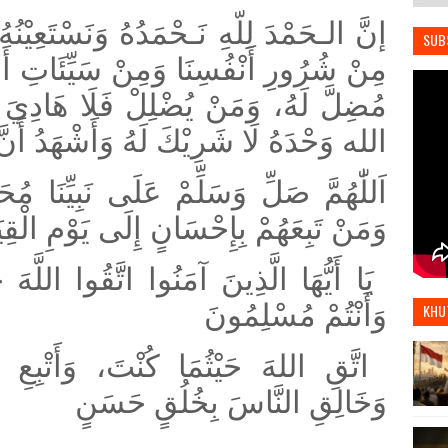
إنَّ الـحَمْدَ لِلّهِ نَـحْمَدُهُ وَنَسْتَعِيْنُهُ
SUB
مِنْ شُرُورِ أَنْفُسِنَا وَمِنْ سَيِّئَاتِ أَعْ
مُضِلَّ لَهُ، وَمَنْ يُضْلِلْ فَلَا هَادِيَ لَهُ
الله وَحْدَهُ لَا شَرِيْكَ لَهُ وَأَشْهَدُ أَنَ
اَللّٰهُمَّ صَلِّ وَسَلِّمْ عَلَى نَبِيِّنَا م،
وَمَنْ تَبِعَهُمْ بِإِحْسَانٍ إِلَى يَوْمِ الْقِي
يَا أَيُّهَا الَّذِينَ آمَنُوا اتَّقُوا اللَّهَ ح
وَأَنْتُمْ مُسْلِمُونَ
KHU
اتَّقِ اللهَ حَيْثُمَا كُنْتَ، وَأَتْبِعِ ،
وَخَالِقِ النَّاسَ بِخُلُقٍ حَسَنٍ