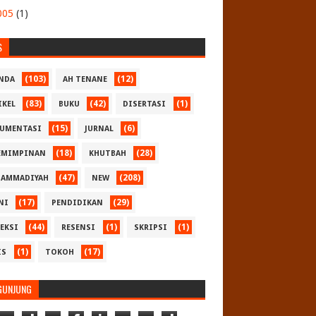
005
(1)
S
(103)
(12)
NDA
AH TENANE
(83)
(42)
(1)
IKEL
BUKU
DISERTASI
(15)
(6)
UMENTASI
JURNAL
(18)
(28)
EMIMPINAN
KHUTBAH
(47)
(208)
AMMADIYAH
NEW
(17)
(29)
NI
PENDIDIKAN
(44)
(1)
(1)
LEKSI
RESENSI
SKRIPSI
(1)
(17)
IS
TOKOH
GUNJUNG