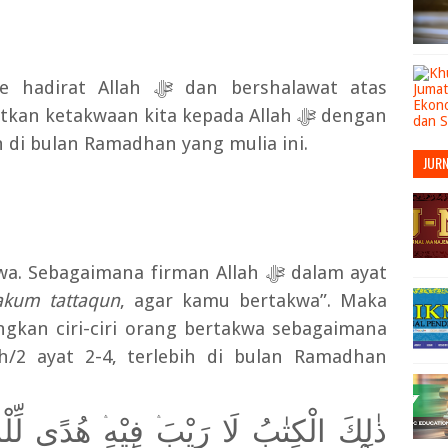
e hadirat Allah
ﷻ
dan bershalawat atas
katkan ketakwaan kita kepada Allah
ﷻ
dengan
 di bulan Ramadhan yang mulia ini.
JUR
a. Sebagaimana firman Allah
ﷻ
dalam ayat
lakum tattaqun
, agar kamu bertakwa”. Maka
ngkan ciri-ciri orang bertakwa sebagaimana
h/2 ayat 2-4, terlebih di bulan Ramadhan
ذٰلِكَ الْكِتٰبُ لَا رَيْبَ
فِيْهِ
هُدًى لِّلْمُ