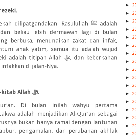
►
2
rezeki.
►
2
►
2
kah dilipatgandakan. Rasulullah
ﷺ
adalah
►
2
dan beliau lebih dermawan lagi di bulan
►
2
g berbuka, menunaikan zakat dan infak,
►
2
tuni anak yatim, semua itu adalah wujud
►
2
eki adalah titipan Allah
ﷻ
, dan keberkahan
►
2
 infakkan di jalan-Nya.
►
2
►
2
►
2
kitab Allah
ﷻ
.
►
2
►
2
ur’an. Di bulan inilah wahyu pertama
►
2
rtakwa adalah menjadikan Al-Qur’an sebagai
►
2
usnya bukan hanya ramai dengan lantunan
►
2
dabbur, pengamalan, dan perubahan akhlak
►
2