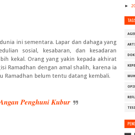
►
2
TAG
AGE
dunia ini sementara. Lapar dan dahaga yang
ART
dulian sosial, kesabaran, dan kesadaran
DOK
bih kekal. Orang yang yakin kepada akhirat
KEP
i Ramadhan dengan amal shalih, karena ia
u Ramadhan belum tentu datang kembali.
MUH
OPI
REF
Angan Penghuni Kubur
TES
PEN