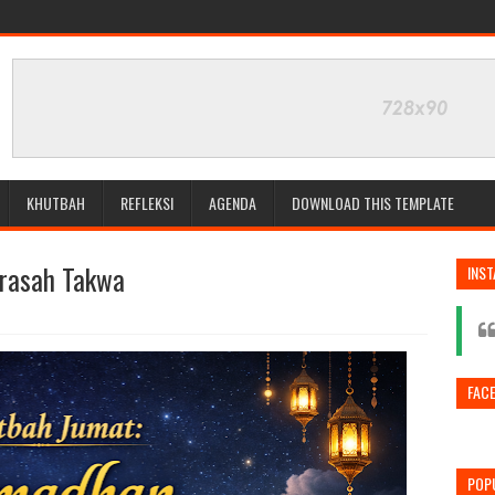
KHUTBAH
REFLEKSI
AGENDA
DOWNLOAD THIS TEMPLATE
rasah Takwa
INS
FAC
POP