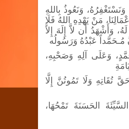
 وَنَسْتَغْفِرُهُ، وَنَعُوذُ بِاللهِ
مَالِنَا، مَنْ يَهْدِهِ اللهُ فَلَا
، وَأَشْهَدُ أَن لاَّ إِلَهَ إِلاَّ
ّ مُـحَمَّداً عَبْدُهُ وَرَسُولُه
ُحَمَّدٍ، وَعَلَى آلِهِ وَصَحْبِهِ
َامَةِ
َقَّ تُقَاتِهِ وَلَا تَمُوتُنَّ إِلَّا
السَّيِّئَةَ الحَسَنَةَ تَمْحُهَا