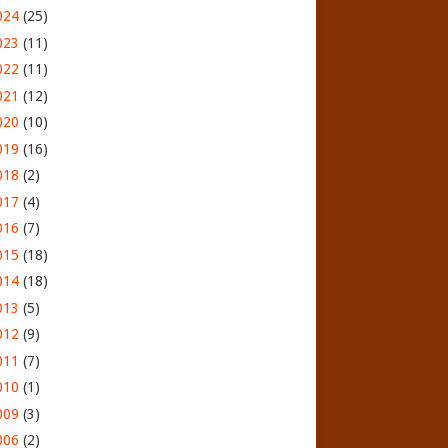
024
(25)
023
(11)
022
(11)
021
(12)
020
(10)
019
(16)
018
(2)
017
(4)
016
(7)
015
(18)
014
(18)
013
(5)
012
(9)
011
(7)
010
(1)
009
(3)
006
(2)