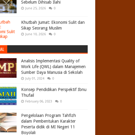
Sebelum Dihisab Ilahi
June 25, 2026
0
Khutbah Jumat: Ekonomi Sulit dan
Sikap Seorang Muslim
June 10, 2026
0
NAL
Analisis Implementasi Quality of
Work Life (QWL) dalam Manajemen
Sumber Daya Manusia di Sekolah
July 01, 2024
0
Konsep Pendidikan Perspektif Ibnu
Thufail
February 06, 2023
0
Pengelolaan Program Tahfizh
dalam Pembentukan Karakter
Peserta didik di MI Negeri 11
Boyolali